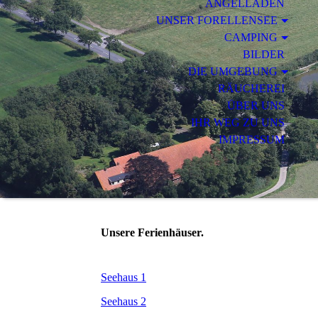
ANGELLADEN
UNSER FORELLENSEE
CAMPING
BILDER
DIE UMGEBUNG
RÄUCHEREI
ÜBER UNS
IHR WEG ZU UNS
IMPRESSUM
Unsere Ferienhäuser.
Seehaus 1
Seehaus 2