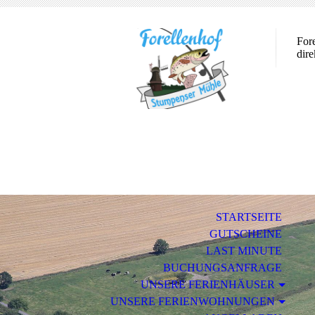
For
dir
STARTSEITE
GUTSCHEINE
LAST MINUTE
BUCHUNGSANFRAGE
UNSERE FERIENHÄUSER
UNSERE FERIENWOHNUNGEN